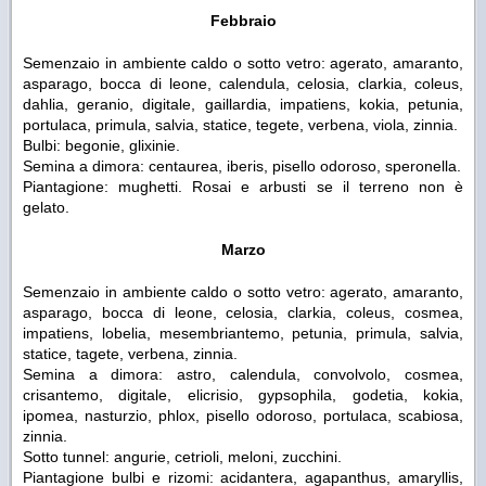
F
ebbraio
Semenzaio in ambiente caldo o sotto vetro: agerato, amaranto,
asparago, bocca di leone, calendula, celosia, clarkia, coleus,
dahlia, geranio, digitale, gaillardia, impatiens, kokia, petunia,
portulaca, primula, salvia, statice, tegete, verbena, viola, zinnia.
Bulbi: begonie, glixinie.
Semina a dimora: centaurea, iberis, pisello odoroso, speronella.
Piantagione: mughetti. Rosai e arbusti se il terreno non è
gelato.
Marzo
Semenzaio in ambiente caldo o sotto vetro: agerato, amaranto,
asparago, bocca di leone, celosia, clarkia, coleus, cosmea,
impatiens, lobelia, mesembriantemo, petunia, primula, salvia,
statice, tagete, verbena, zinnia.
Semina a dimora: astro, calendula, convolvolo, cosmea,
crisantemo, digitale, elicrisio, gypsophila, godetia, kokia,
ipomea, nasturzio, phlox, pisello odoroso, portulaca, scabiosa,
zinnia.
Sotto tunnel: angurie, cetrioli, meloni, zucchini.
Piantagione bulbi e rizomi: acidantera, agapanthus, amaryllis,