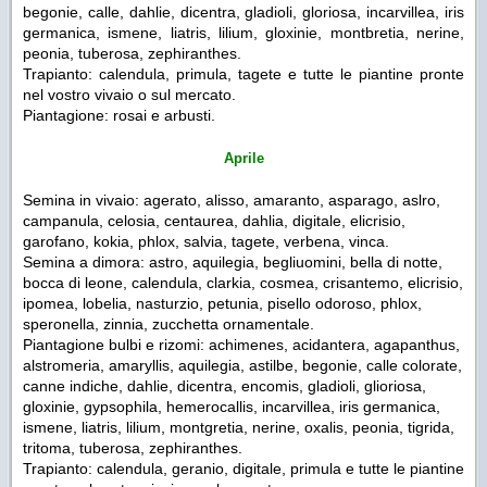
begonie, calle, dahlie, dicentra, gladioli, gloriosa, incarvillea, iris
germanica, ismene, liatris, lilium, gloxinie, montbretia, nerine,
peonia, tuberosa, zephiranthes.
Trapianto: calendula, primula, tagete e tutte le piantine pronte
nel vostro vivaio o sul mercato.
Piantagione: rosai e arbusti.
Aprile
Semina in vivaio: agerato, alisso, amaranto, asparago, aslro,
campanula, celosia, centaurea, dahlia, digitale, elicrisio,
garofano, kokia, phlox, salvia, tagete, verbena, vinca.
Semina a dimora: astro, aquilegia, begliuomini, bella di notte,
bocca di leone, calendula, clarkia, cosmea, crisantemo, elicrisio,
ipomea, lobelia, nasturzio, petunia, pisello odoroso, phlox,
speronella, zinnia, zucchetta ornamentale.
Piantagione bulbi e rizomi: achimenes, acidantera, agapanthus,
alstromeria, amaryllis, aquilegia, astilbe, begonie, calle colorate,
canne indiche, dahlie, dicentra, encomis, gladioli, glioriosa,
gloxinie, gypsophila, hemerocallis, incarvillea, iris germanica,
ismene, liatris, lilium, montgretia, nerine, oxalis, peonia, tigrida,
tritoma, tuberosa, zephiranthes.
Trapianto: calendula, geranio, digitale, primula e tutte le piantine