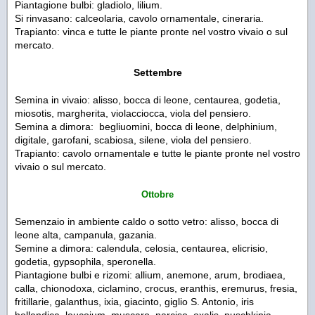
Piantagione bulbi: gladiolo, lilium.
Si rinvasano: calceolaria, cavolo ornamentale, cineraria.
Trapianto: vinca e tutte le piante pronte nel vostro vivaio o sul
mercato.
Settembre
Semina in vivaio: alisso, bocca di leone, centaurea, godetia,
miosotis, margherita, violacciocca, viola del pensiero.
Semina a dimora: begliuomini, bocca di leone, delphinium,
digitale, garofani, scabiosa, silene, viola del pensiero.
Trapianto: cavolo ornamentale e tutte le piante pronte nel vostro
vivaio o sul mercato.
Ottobre
Semenzaio in ambiente caldo o sotto vetro: alisso, bocca di
leone alta, campanula, gazania.
Semine a dimora: calendula, celosia, centaurea, elicrisio,
godetia, gypsophila, speronella.
Piantagione bulbi e rizomi: allium, anemone, arum, brodiaea,
calla, chionodoxa, ciclamino, crocus, eranthis, eremurus, fresia,
fritillarie, galanthus, ixia, giacinto, giglio S. Antonio, iris
hollandica, leucojum, muscaro, narciso, oxalis, puschkinia,