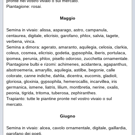
pronte nel vostro vivaio o sul mercato.
Piantagione: rosai.
Maggio
Semina in vivaio: alissa, asparago, astro, campanula,
centaurea, digitale, elicrisio, garofano, phlox, salvia, tagete,
verbena, vinca.
Semina a dimora: agerato, amaranto, aquilegia, celosia, clarkia,
coleus, cosmea, elicrisio, godetia, gypsophila, iberis, portulaca,
ipomea, perunia, phlox, pisello odoroso, zucchetta ornamentale.
Piantagione bulbi e rizomi: achimenes, acidantera, agapanthus,
alsotroemeria, amaryllis, aquilegia, astilbe, begonie, calle
colorate, canne indiche, dahlia, dicentra, eucomis, gladioli,
gloriosa, gloxinia, gypsophila, hemerocallis, incarvillea, iris
germanica, ismene, liatris, lilium, montbretia, nerine, oxalis,
peonia, tigrida, tritoma, tuberosa, zephiranthes.
Trapianto: tutte le piantine pronte nel vostro vivaio o sul
mercato.
Giugno
Semina in vivaio: alcea, cavolo ornamentale, digitale, gaillardia,
garofano dei poeti.