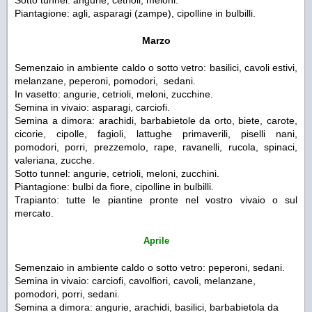
Piantagione: agli, asparagi (zampe), cipolline in bulbilli.
Marzo
Semenzaio in ambiente caldo o sotto vetro: basilici, cavoli estivi,
melanzane, peperoni, pomodori, sedani.
In vasetto: angurie, cetrioli, meloni, zucchine.
Semina in vivaio: asparagi, carciofi.
Semina a dimora: arachidi, barbabietole da orto, biete, carote,
cicorie, cipolle, fagioli, lattughe primaverili, piselli nani,
pomodori, porri, prezzemolo, rape, ravanelli, rucola, spinaci,
valeriana, zucche.
Sotto tunnel: angurie, cetrioli, meloni, zucchini.
Piantagione: bulbi da fiore, cipolline in bulbilli.
Trapianto: tutte le piantine pronte nel vostro vivaio o sul
mercato.
Aprile
Semenzaio in ambiente caldo o sotto vetro: peperoni, sedani.
Semina in vivaio: carciofi, cavolfiori, cavoli, melanzane,
pomodori, porri, sedani.
Semina a dimora: angurie, arachidi, basilici, barbabietola da