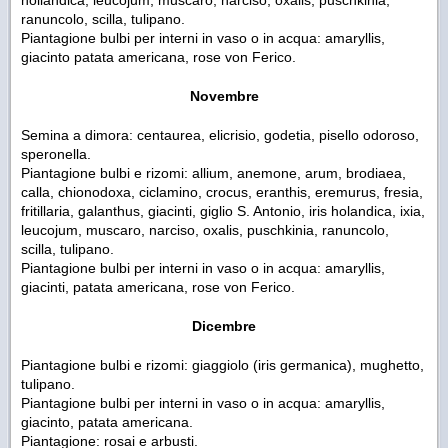
ranuncolo, scilla, tulipano.
Piantagione bulbi per interni in vaso o in acqua: amaryllis,
giacinto patata americana, rose von Ferico.
Novembre
Semina a dimora: centaurea, elicrisio, godetia, pisello odoroso,
speronella.
Piantagione bulbi e rizomi: allium, anemone, arum, brodiaea,
calla, chionodoxa, ciclamino, crocus, eranthis, eremurus, fresia,
fritillaria, galanthus, giacinti, giglio S. Antonio, iris holandica, ixia,
leucojum, muscaro, narciso, oxalis, puschkinia, ranuncolo,
scilla, tulipano.
Piantagione bulbi per interni in vaso o in acqua: amaryllis,
giacinti, patata americana, rose von Ferico.
Dicembre
Piantagione bulbi e rizomi: giaggiolo (iris germanica), mughetto,
tulipano.
Piantagione bulbi per interni in vaso o in acqua: amaryllis,
giacinto, patata americana.
Piantagione: rosai e arbusti.